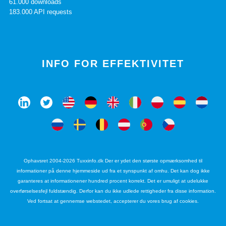
61.000 downloads
183.000 API requests
INFO FOR EFFEKTIVITET
Ophavsret 2004-2026 Tuxxinfo.dk Der er ydet den største opmærksomhed til
informationer på denne hjemmeside ud fra et synspunkt af omhu. Det kan dog ikke
garanteres at informationener hundred procent korrekt. Det er umuligt at udelukke
overførselsesfejl fuldstændig. Derfor kan du ikke udlede rettigheder fra disse information.
Ved fortsat at gennemse webstedet, accepterer du vores brug af cookies.