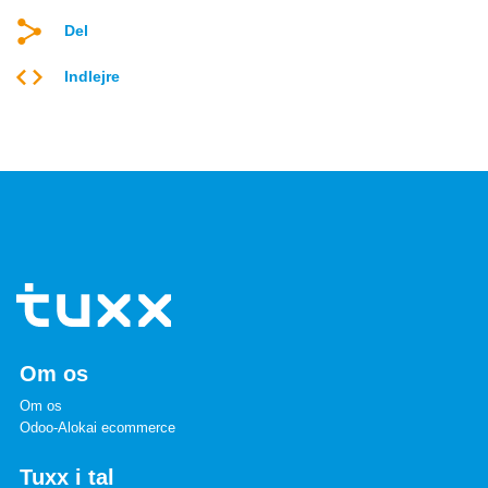
Del
Indlejre
Om os
Om os
Odoo-Alokai ecommerce
Tuxx i tal