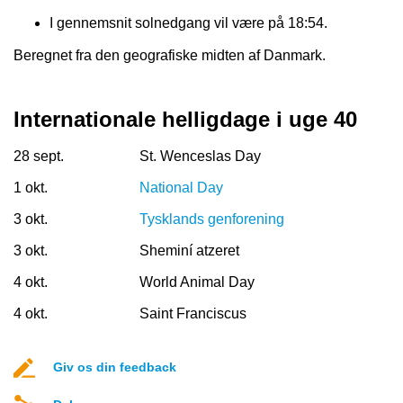
I gennemsnit solnedgang vil være på 18:54.
Beregnet fra den geografiske midten af Danmark.
Internationale helligdage i uge 40
28 sept.
St. Wenceslas Day
1 okt.
National Day
3 okt.
Tysklands genforening
3 okt.
Sheminí atzeret
4 okt.
World Animal Day
4 okt.
Saint Franciscus
Giv os din feedback