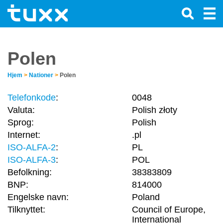
Polen
Hjem
>
Nationer
>
Polen
Telefonkode
:
0048
Valuta:
Polish złoty
Sprog:
Polish
Internet:
.pl
ISO-ALFA-2
:
PL
ISO-ALFA-3
:
POL
Befolkning:
38383809
BNP:
814000
Engelske navn:
Poland
Tilknyttet:
Council of Europe,
International