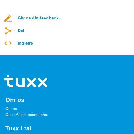
Giv os din feedback
Del
Indlejre
Om os
Om os
Odoo-Alokai ecommerce
Tuxx i tal