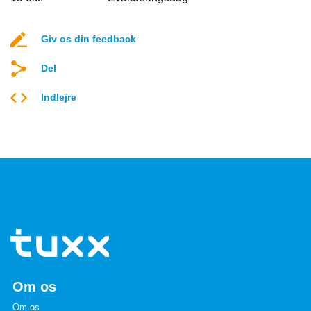
Giv os din feedback
Del
Indlejre
Om os
Om os