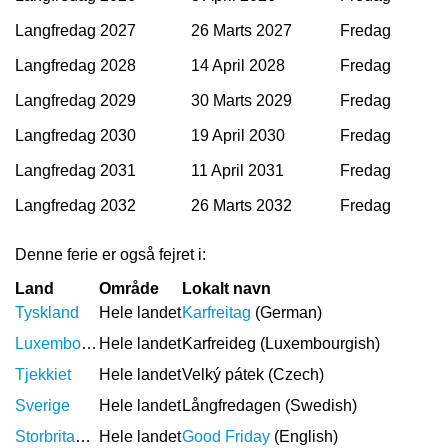
Langfredag 2027
26 Marts 2027
Fredag
Langfredag 2028
14 April 2028
Fredag
Langfredag 2029
30 Marts 2029
Fredag
Langfredag 2030
19 April 2030
Fredag
Langfredag 2031
11 April 2031
Fredag
Langfredag 2032
26 Marts 2032
Fredag
Denne ferie er også fejret i:
Land
Område
Lokalt navn
Tyskland
Hele landet
Karfreitag
(German)
Luxembourg
Hele landet
Karfreideg (Luxembourgish)
Tjekkiet
Hele landet
Velký pátek (Czech)
Sverige
Hele landet
Långfredagen (Swedish)
Storbritannien
Hele landet
Good Friday
(English)