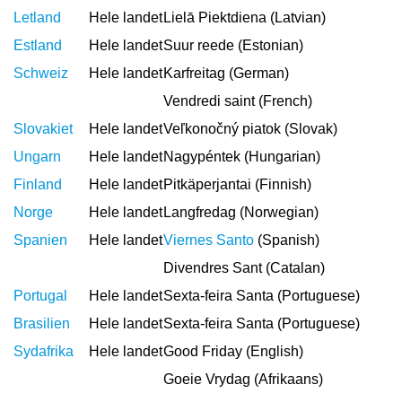
Letland
Hele landet
Lielā Piektdiena (Latvian)
Estland
Hele landet
Suur reede (Estonian)
Schweiz
Hele landet
Karfreitag (German)
Vendredi saint (French)
Slovakiet
Hele landet
Veľkonočný piatok (Slovak)
Ungarn
Hele landet
Nagypéntek (Hungarian)
Finland
Hele landet
Pitkäperjantai (Finnish)
Norge
Hele landet
Langfredag (Norwegian)
Spanien
Hele landet
Viernes Santo
(Spanish)
Divendres Sant (Catalan)
Portugal
Hele landet
Sexta-feira Santa (Portuguese)
Brasilien
Hele landet
Sexta-feira Santa (Portuguese)
Sydafrika
Hele landet
Good Friday (English)
Goeie Vrydag (Afrikaans)