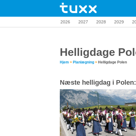
2026
2027
2028
2029
2
Helligdage Po
Hjem
>
Planlægning
>
Helligdage Polen
Næste helligdag i Polen