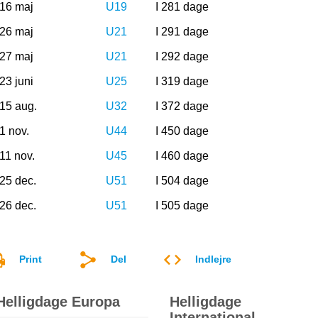
16 maj
U19
I 281 dage
26 maj
U21
I 291 dage
27 maj
U21
I 292 dage
23 juni
U25
I 319 dage
15 aug.
U32
I 372 dage
1 nov.
U44
I 450 dage
11 nov.
U45
I 460 dage
25 dec.
U51
I 504 dage
26 dec.
U51
I 505 dage
Print
Del
Indlejre
Helligdage Europa
Helligdage
International