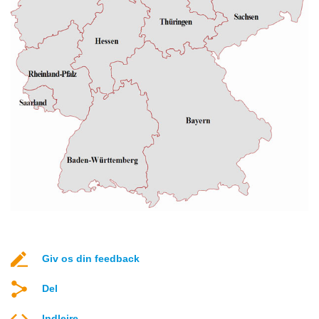
Giv os din feedback
Del
Indlejre