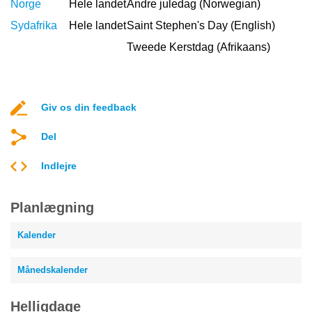
Norge
Hele landet
Andre juledag (Norwegian)
Sydafrika
Hele landet
Saint Stephen's Day (English)
Tweede Kerstdag (Afrikaans)
Giv os din feedback
Del
Indlejre
Planlægning
Kalender
Månedskalender
Helligdage