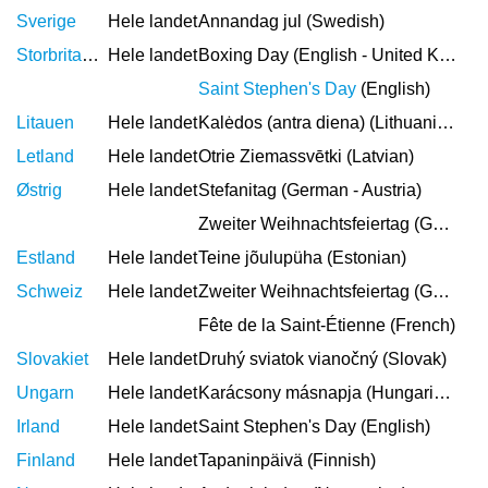
Sverige
Hele landet
Annandag jul (Swedish)
Storbritannien
Hele landet
Boxing Day (English - United Kingdom)
Saint Stephen's Day
(English)
Litauen
Hele landet
Kalėdos (antra diena) (Lithuanian)
Letland
Hele landet
Otrie Ziemassvētki (Latvian)
Østrig
Hele landet
Stefanitag (German - Austria)
Zweiter Weihnachtsfeiertag (German)
Estland
Hele landet
Teine jõulupüha (Estonian)
Schweiz
Hele landet
Zweiter Weihnachtsfeiertag (German)
Fête de la Saint-Étienne (French)
Slovakiet
Hele landet
Druhý sviatok vianočný (Slovak)
Ungarn
Hele landet
Karácsony másnapja (Hungarian)
Irland
Hele landet
Saint Stephen's Day (English)
Finland
Hele landet
Tapaninpäivä (Finnish)