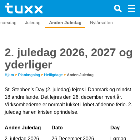
marsdag
Juledag
Anden Juledag
Nytårsaften
2. juledag 2026, 2027 og
yderliger
Hjem
>
Planlægning
>
Helligdage
>
Anden Juledag
St. Stephen's Day (2. juledag) fejres i Danmark og mindst
18 andre lande. Det fejres den 26. december hvert år.
Virksomhederne er normalt lukket i løbet af denne ferie. 2.
juledag har en kristen oprindelse.
Anden Juledag
Dato
Day
2. juledag 2026
26 December 2026
Lørdag