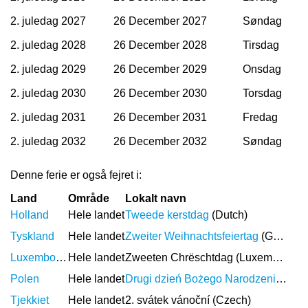
2. juledag 2027
26 December 2027
Søndag
2. juledag 2028
26 December 2028
Tirsdag
2. juledag 2029
26 December 2029
Onsdag
2. juledag 2030
26 December 2030
Torsdag
2. juledag 2031
26 December 2031
Fredag
2. juledag 2032
26 December 2032
Søndag
Denne ferie er også fejret i:
Land
Område
Lokalt navn
Holland
Hele landet
Tweede kerstdag
(Dutch)
Tyskland
Hele landet
Zweiter Weihnachtsfeiertag
(German)
Luxembourg
Hele landet
Zweeten Chrëschtdag (Luxembourgish)
Polen
Hele landet
Drugi dzień Bożego Narodzenia
(Poli
Tjekkiet
Hele landet
2. svátek vánoční (Czech)