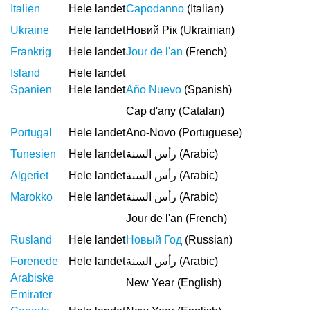
Italien
Hele landet
Capodanno
(Italian)
Ukraine
Hele landet
Новий Рік (Ukrainian)
Frankrig
Hele landet
Jour de l'an
(French)
Island
Hele landet
Spanien
Hele landet
Año Nuevo
(Spanish)
Cap d'any (Catalan)
Portugal
Hele landet
Ano-Novo (Portuguese)
Tunesien
Hele landet
رأس السنة (Arabic)
Algeriet
Hele landet
رأس السنة (Arabic)
Marokko
Hele landet
رأس السنة (Arabic)
Jour de l'an (French)
Rusland
Hele landet
Новый Год
(Russian)
Forenede
Hele landet
رأس السنة (Arabic)
Arabiske
New Year (English)
Emirater