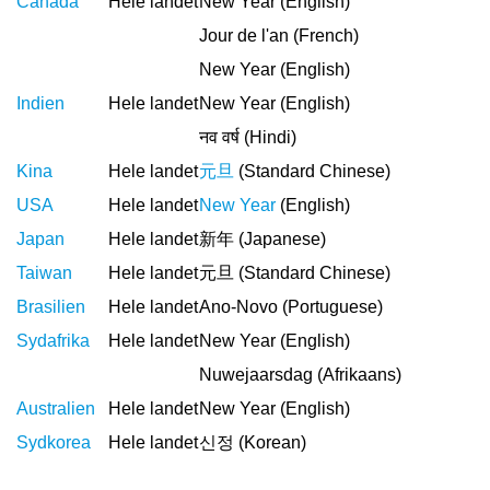
Canada
Hele landet
New Year (English)
Jour de l'an (French)
New Year (English)
Indien
Hele landet
New Year (English)
नव वर्ष (Hindi)
Kina
Hele landet
元旦
(Standard Chinese)
USA
Hele landet
New Year
(English)
Japan
Hele landet
新年 (Japanese)
Taiwan
Hele landet
元旦 (Standard Chinese)
Brasilien
Hele landet
Ano-Novo (Portuguese)
Sydafrika
Hele landet
New Year (English)
Nuwejaarsdag (Afrikaans)
Australien
Hele landet
New Year (English)
Sydkorea
Hele landet
신정 (Korean)