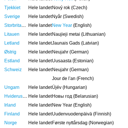
Tjekkiet
Hele landet
Nový rok (Czech)
Sverige
Hele landet
Nyår (Swedish)
Storbritannien
Hele landet
New Year
(English)
Litauen
Hele landet
Naujieji metai (Lithuanian)
Letland
Hele landet
Jaunais Gads (Latvian)
Østrig
Hele landet
Neujahr (German)
Estland
Hele landet
Uusaasta (Estonian)
Schweiz
Hele landet
Neujahr (German)
Jour de l'an (French)
Ungarn
Hele landet
Újév (Hungarian)
Hviderusland
Hele landet
Новы год (Belarusian)
Irland
Hele landet
New Year (English)
Finland
Hele landet
Uudenvuodenpäivä (Finnish)
Norge
Hele landet
Første nyttårsdag (Norwegian)