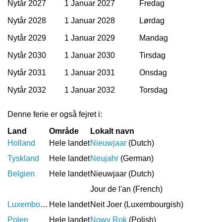
Nytår 2027
1 Januar 2027
Fredag
Nytår 2028
1 Januar 2028
Lørdag
Nytår 2029
1 Januar 2029
Mandag
Nytår 2030
1 Januar 2030
Tirsdag
Nytår 2031
1 Januar 2031
Onsdag
Nytår 2032
1 Januar 2032
Torsdag
Denne ferie er også fejret i:
Land
Område
Lokalt navn
Holland
Hele landet
Nieuwjaar
(Dutch)
Tyskland
Hele landet
Neujahr
(German)
Belgien
Hele landet
Nieuwjaar (Dutch)
Jour de l'an (French)
Luxembourg
Hele landet
Neit Joer (Luxembourgish)
Polen
Hele landet
Nowy Rok
(Polish)