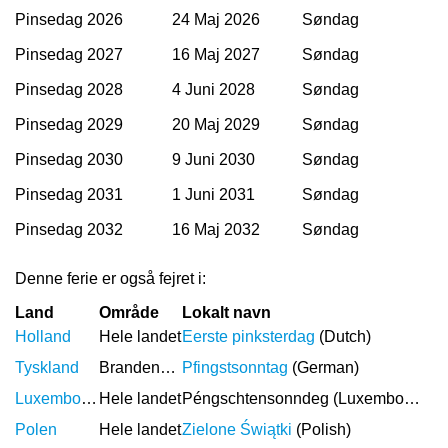
Pinsedag 2026
24 Maj 2026
Søndag
Pinsedag 2027
16 Maj 2027
Søndag
Pinsedag 2028
4 Juni 2028
Søndag
Pinsedag 2029
20 Maj 2029
Søndag
Pinsedag 2030
9 Juni 2030
Søndag
Pinsedag 2031
1 Juni 2031
Søndag
Pinsedag 2032
16 Maj 2032
Søndag
Denne ferie er også fejret i:
Land
Område
Lokalt navn
Holland
Hele landet
Eerste pinksterdag
(Dutch)
Tyskland
Brandenburg
Pfingstsonntag
(German)
Luxembourg
Hele landet
Péngschtensonndeg (Luxembourgish)
Polen
Hele landet
Zielone Świątki
(Polish)