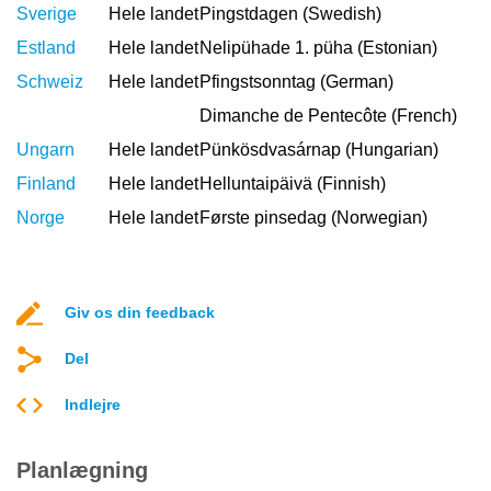
Sverige
Hele landet
Pingstdagen (Swedish)
Estland
Hele landet
Nelipühade 1. püha (Estonian)
Schweiz
Hele landet
Pfingstsonntag (German)
Dimanche de Pentecôte (French)
Ungarn
Hele landet
Pünkösdvasárnap (Hungarian)
Finland
Hele landet
Helluntaipäivä (Finnish)
Norge
Hele landet
Første pinsedag (Norwegian)
Giv os din feedback
Del
Indlejre
Planlægning